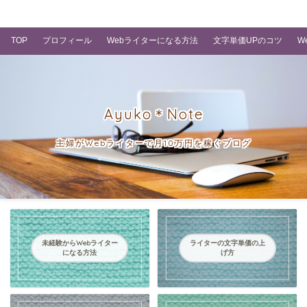
主婦がWebライターで月10万円を稼ぐブログ
TOP
プロフィール
Webライターになる方法
文字単価UPのコツ
W
Ayuko＊Note
主婦がWebライターで月10万円を稼ぐブログ
未経験からWebライター
ライターの文字単価の上
になる方法
げ方