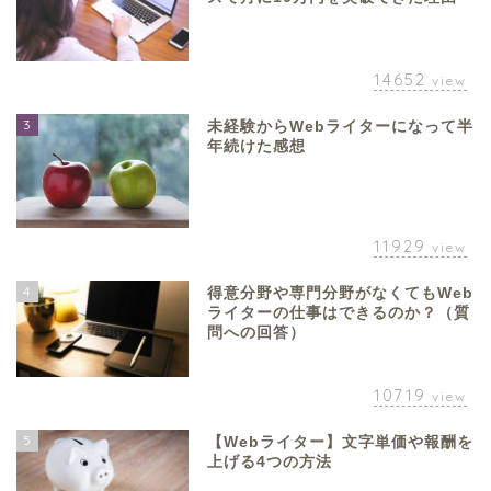
14652
view
3
未経験からWebライターになって半
年続けた感想
11929
view
4
得意分野や専門分野がなくてもWeb
ライターの仕事はできるのか？（質
問への回答）
10719
view
5
【Webライター】文字単価や報酬を
上げる4つの方法