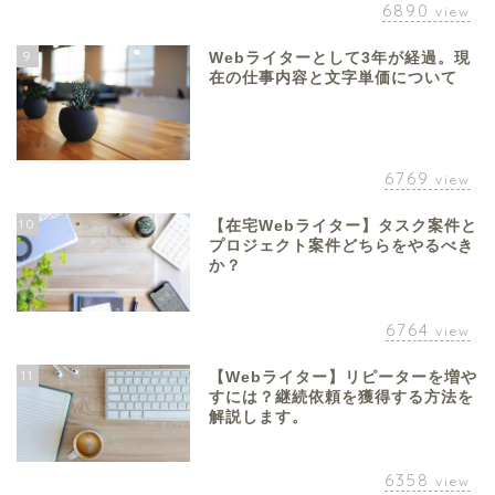
6890
view
9
Webライターとして3年が経過。現
在の仕事内容と文字単価について
6769
view
10
【在宅Webライター】タスク案件と
プロジェクト案件どちらをやるべき
か？
6764
view
11
【Webライター】リピーターを増や
すには？継続依頼を獲得する方法を
解説します。
6358
view