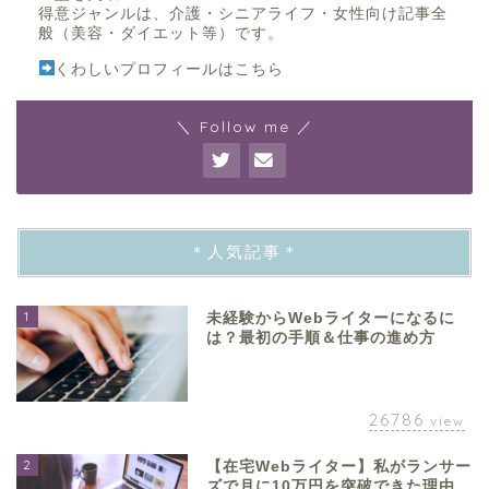
得意ジャンルは、介護・シニアライフ・女性向け記事全
般（美容・ダイエット等）です。
くわしいプロフィールはこちら
＼ Follow me ／
＊人気記事＊
1
未経験からWebライターになるに
は？最初の手順＆仕事の進め方
26786
view
2
【在宅Webライター】私がランサー
ズで月に10万円を突破できた理由