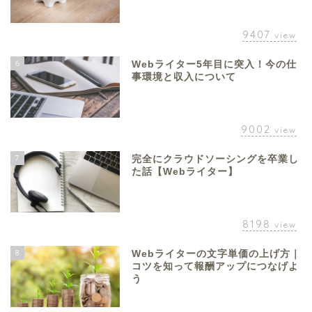
9407
view
6
Webライター5年目に突入！今の仕
事環境と収入について
9002
view
7
完全にクラウドソーシングを卒業し
た話【Webライター】
8198
view
8
Webライターの文字単価の上げ方｜
コツを知って報酬アップにつなげよ
う